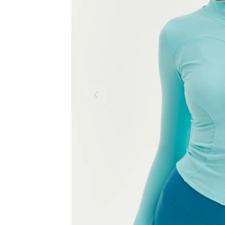
Оплата
Возврат и обмен
Доставка
Ткани BeSelf
Носки
Партнёры
Контакты
Оптовым клиентам
Candy Co
Wave col