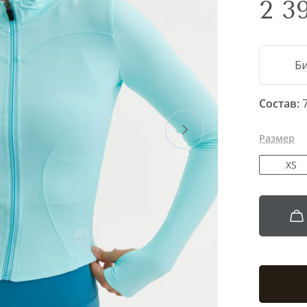
2 3
АКСЕССУАРЫ
Б
Состав:
Размер
XS
КОЛЛЕКЦИИ
urt
Running Muse
Modal collection
Motion collection
Pulso
lection
Colores collection
Fauna collection
Satin Base collecti