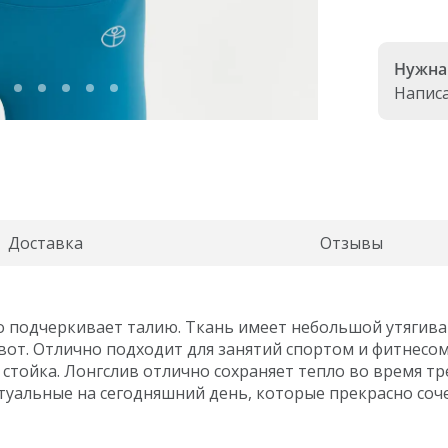
 collection
Lotus collection
Accent collection
Power collection
Нужна
Напис
Доставка
Отзывы
иво подчеркивает талию. Ткань имеет небольшой утяги
вот. Отлично подходит для занятий спортом и фитнесо
 стойка. Лонгслив отлично сохраняет тепло во время тре
туальные на сегодняшний день, которые прекрасно соч