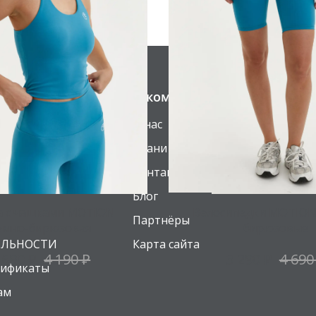
О компании
О нас
Ткани BeSelf
Контакты
Блог
 с чашками MOTION
Велосипедки MOTION
Партнёры
емно-бирюзовая
бирюзовые
ЯЛЬНОСТИ
Карта сайта
 690 ₽
4 190 ₽
3 290 ₽
4 690
тификаты
ам