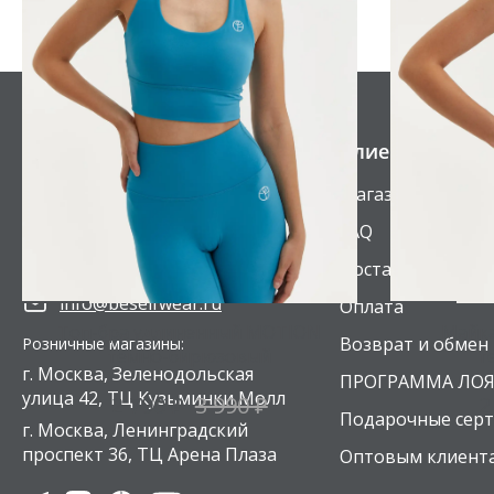
Клиентам
Магазины
FAQ
8 800 201-14-63
Доставка
info@beselfwear.ru
Оплата
Топ-бра удлиненный MOTION
Майка
Возврат и обмен
Розничные магазины:
темно-бирюзовый
т
г. Москва, Зеленодольская
ПРОГРАММА ЛО
улица 42, ТЦ Кузьминки Молл
2 790 ₽
3 990 ₽
2
Подарочные сер
г. Москва, Ленинградский
проспект 36, ТЦ Арена Плаза
Оптовым клиент