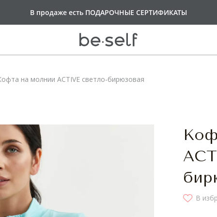
Оплачивайте покупки
В продаже есть
Доставка от 6 000 руб
ПОДАРОЧНЫЕ СЕРТИФИКАТЫ
СПЛИТОМ по 25%
БЕСПЛАТНАЯ
каждые 2 недели
Кофта на молнии ACTIVE светло-бирюзовая
ВЕРХ
НИЗ
И
ые бра
Лосины
Коф
Лосины Push-Up
Велосипедки
ACT
 молнии
Шорты
ы
Юбки-шорты
бир
ы
Платья
ы
В изб