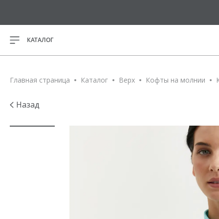
КАТАЛОГ
ВСЕ ТОВАРЫ
Главная страница
Каталог
Верх
Кофты на молнии
НОВИНКИ
Назад
Спортивн
РАСПРОДАЖА
Майки
Футболки
ПОДАРОЧНЫЕ
Кофты на
СЕРТИФИКАТЫ
Лонгслив
Кроп-топ
Магазины
Свитшот
Программа лояльности
Платья
О нас