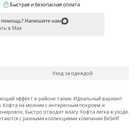
Быстрая и безопасная оплата
Soft Cover collection
Black edition
 помощь? Напишите нам
ать в Max
Уход за одеждой
вающий эффект в районе талии. Идеальный вариант
м. Кофта на молнии с интересным покроем и
нировок, быстро отводит влагу. Кофта легка в уходе.
етаются с разными коллекциями компании BeSelf!