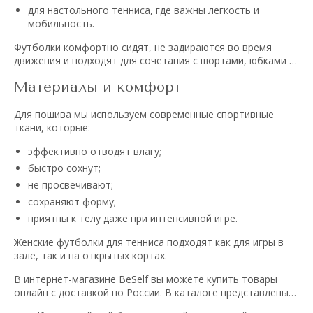
для настольного тенниса, где важны легкость и
мобильность.
Футболки комфортно сидят, не задираются во время
движения и подходят для сочетания с шортами, юбками и
юбками-шортами из теннисной коллекции BeSelf.
Материалы и комфорт
Для пошива мы используем современные спортивные
ткани, которые:
эффективно отводят влагу;
быстро сохнут;
не просвечивают;
сохраняют форму;
приятны к телу даже при интенсивной игре.
Женские футболки для тенниса подходят как для игры в
зале, так и на открытых кортах.
В интернет-магазине BeSelf вы можете купить товары
онлайн с доставкой по России. В каталоге представлены
женские модели в разных цветах и размерах — от 2XS до