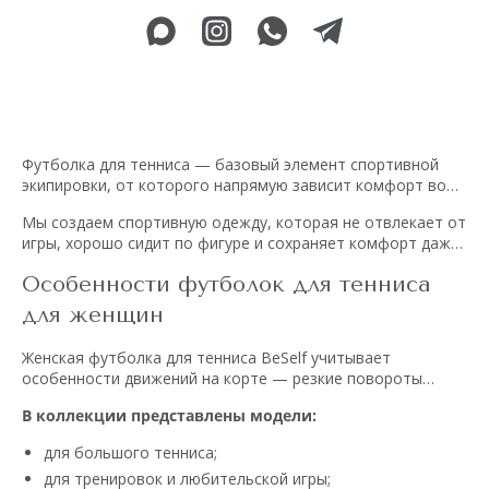
Футболка для тенниса — базовый элемент спортивной
экипировки, от которого напрямую зависит комфорт во
время игры. В каталоге BeSelf представлены женские
Мы создаем спортивную одежду, которая не отвлекает от
модели, разработанные для активных тренировок, матчей
игры, хорошо сидит по фигуре и сохраняет комфорт даже
и продолжительных игровых сессий.
при высокой физической нагрузке.
Особенности футболок для тенниса
для женщин
Женская футболка для тенниса BeSelf учитывает
особенности движений на корте — резкие повороты
корпуса, выпады и активную работу рук. Продуманный
В коллекции представлены модели:
крой обеспечивает свободу движений, а легкие
материалы позволяют телу дышать.
для большого тенниса;
для тренировок и любительской игры;