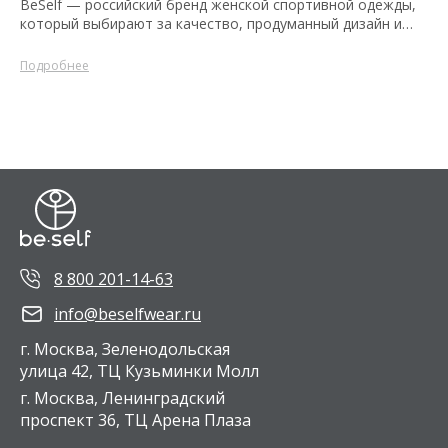
BeSelf — российский бренд женской спортивной одежды,
3XL.
который выбирают за качество, продуманный дизайн и
комфорт.
Подробнее
8 800 201-14-63
info@beselfwear.ru
г. Москва, Зеленодольская
улица 42, ТЦ Кузьминки Молл
г. Москва, Ленинградский
проспект 36, ТЦ Арена Плаза