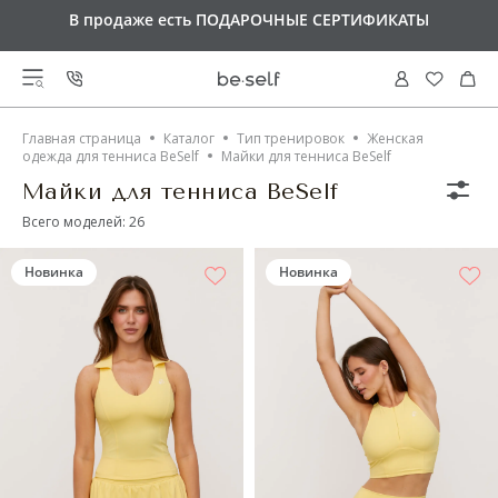
Оплачивайте покупки
СПЛИТОМ по 25%
каждые 2
В продаже есть
Доставка от 6 000 руб
ПОДАРОЧНЫЕ СЕРТИФИКАТЫ
БЕСПЛАТНАЯ
недели
ВСЕ ТОВАРЫ
Главная страница
Каталог
Тип тренировок
Женская
КОРЗИНА
одежда для тенниса BeSelf
Майки для тенниса BeSelf
КОЛЛЕКЦИИ
ВЕРХ
Майки для тенниса BeSelf
Итого: 0 ₽
Всего моделей:
26
Спортивные бра
Candy Court
НИЗ
НОВИНКИ
Running Muse
Майки
Новинка
Новинка
Modal collection
ПЕРЕЙТИ К ОФОРМЛЕНИЮ
Лосины
Motion collection
СПОРТИВНЫЙ СТИЛЬ
РАСПРОДАЖА
Футболки
Pulsoma collection
Лосины Push-Up
Кофты на молнии
Soft Liberty collection
Брюки
Urban Comfort
АКСЕССУАРЫ
ПОДАРОЧНЫЕ СЕРТИФИКАТЫ
Велосипедки
Лонгсливы
Wave collection
Свитшоты
Шорты
Colores collection
Кроп-топы
Носки
Fauna collection
ТИП ТРЕНИРОВОК
Магазины
Футболки
Юбки-шорты
Свитшоты
Satin Base collection
Программа лояльности
Худи на молнии
Viscose collection
Платья
Платья
О нас
Одежда для фитнеса
Active collection
Коллекции
Aquarelle collection
Оплата
Одежда для йоги
Lotus collection