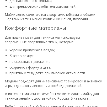
для настольного тенниса;
для тренировок и любительских матчей.
Майки легко сочетаются с шортами, юбками и юбками-
шортами из теннисной коллекции BeSelf, позволяя
собрать удобный и стильный комплект.
Комфортные материалы
Для пошива маек для тенниса мы используем
современные спортивные ткани, которые:
хорошо пропускают воздух;
быстро сохнут;
не сковывают движения;
сохраняют форму и цвет;
приятны к телу даже при высокой активности.
Модели подходят для интенсивных тренировок и активной
игры, где важны легкость и свобода движений.
В интернет-магазине BeSelf вы можете купить майку для
тенниса онлайн с доставкой по России. В каталоге
представлены модели разных цветов и размеров — от 2XS
BeSelf — российский бренд женской спортивной одежды,