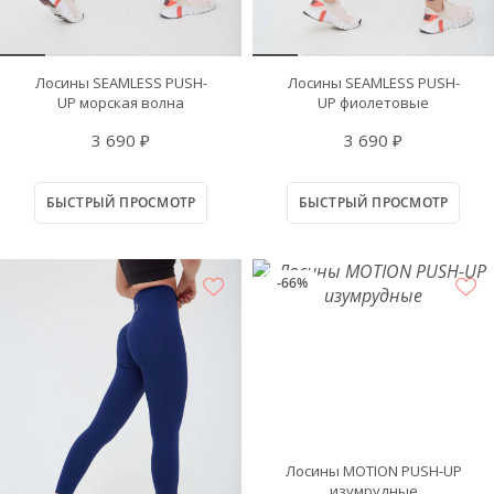
Возврат и обмен
Accent collection
Одежда для пилатеса
Power collection
Доставка
Одежда для стретчинга
Soft Cover collection
Ткани BeSelf
Black edition
Одежда для бега
Партнёры
Лосины SEAMLESS PUSH-
Лосины SEAMLESS PUSH-
Одежда для тенниса
Контакты
UP морская волна
UP фиолетовые
Оптовым клиентам
Одежда для бокса
3 690 ₽
3 690 ₽
8 800 201-14-63
БЫСТРЫЙ ПРОСМОТР
БЫСТРЫЙ ПРОСМОТР
-66%
Лосины MOTION PUSH-UP
изумрудные