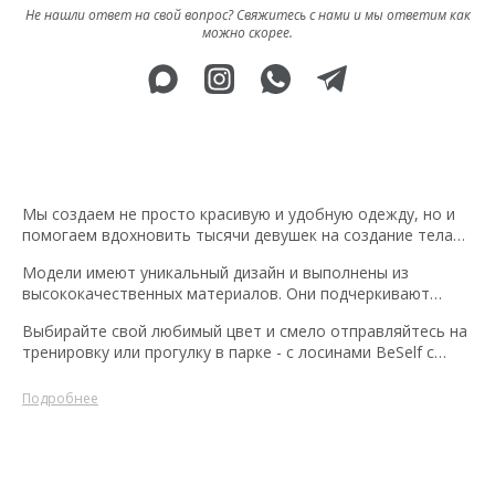
Не нашли ответ на свой вопрос? Свяжитесь с нами и мы ответим как
можно скорее.
Мы создаем не просто красивую и удобную одежду, но и
помогаем вдохновить тысячи девушек на создание тела
своей мечты. Новая коллекция лосин с эффектом PUSH-
Модели имеют уникальный дизайн и выполнены из
UP, невероятно популярна среди наших клиенток. Наша
высококачественных материалов. Они подчеркивают
команда дизайнеров разработала лосины, которые
формы ягодиц и создают невероятный эффект «подъема».
подчеркнут все прекрасные формы вашего тела и придают
Выбирайте свой любимый цвет и смело отправляйтесь на
Это не просто одежда, это инструмент для создания
уверенности на тренировках и в повседневной жизни.
тренировку или прогулку в парке - с лосинами BeSelf с
уверенности в своем теле и вдохновения на достижение
эффектом PUSH-UP вы будете выглядеть невероятно
новых высот.
стильно и привлекательно.
Подробнее