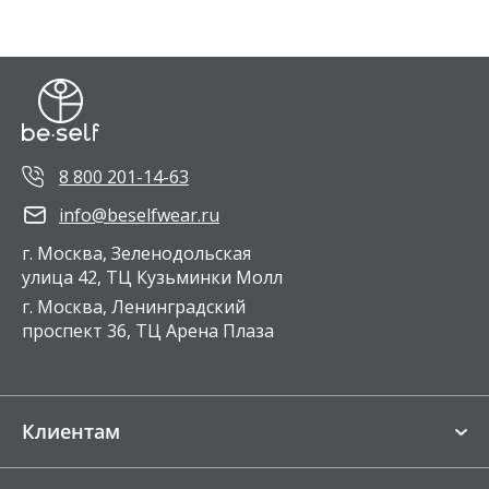
Мы создаем одежду капсулами, поэтому к любому верху
вы точно подберете низ. Это необязательно топ и
лосины, рашгарды и велосипедки, например, тоже будут
отлично сочетаться. В BeSelf можно собрать гардероб из
вещей, которые гармонично комбинируются между собой.
Вы создадите десятки уникальных стильных образов для
тренировок, путешествий и повседневной жизни.
8 800 201-14-63
info@beselfwear.ru
г. Москва, Зеленодольская
улица 42, ТЦ Кузьминки Молл
г. Москва, Ленинградский
проспект 36, ТЦ Арена Плаза
Клиентам
Магазины