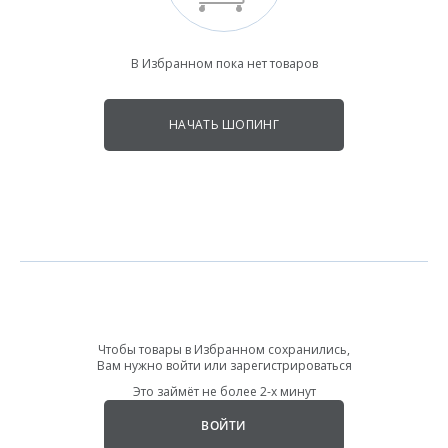
Возврат и обмен
Accent collection
Одежда для пилатеса
Power collection
Доставка
Одежда для стретчинга
Soft Cover collection
Ткани BeSelf
Black edition
Одежда для бега
В Избранном пока нет товаров
Партнёры
Одежда для тенниса
Контакты
Оптовым клиентам
Одежда для бокса
НАЧАТЬ ШОПИНГ
8 800 201-14-63
Чтобы товары в Избранном сохранились,
Вам нужно войти или зарегистрироваться
Это займёт не более 2-х минут
ВОЙТИ