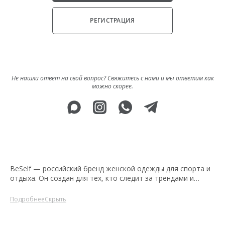
РЕГИСТРАЦИЯ
Не нашли ответ на свой вопрос? Свяжитесь с нами и мы ответим как
можно скорее.
BeSelf — российский бренд женской одежды для спорта и
отдыха. Он создан для тех, кто следит за трендами и
ценит сочетание качества, красоты и удобства во всем.
Мы вдохновляем и мотивируем идти к своим целям и
ПодробнееСкрыть
становиться лучше. В каталоге большой ассортимент
спортивной экипировки из нескольких модных коллекций.