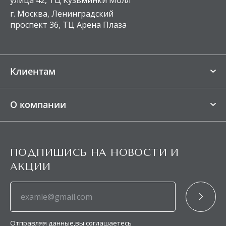
г. Москва, Ленинградский
проспект 36, ТЦ Арена Плаза
Клиентам
Магазины
О компании
FAQ
О нас
Доставка
Ткани BeSelf
Оплата
ПОДПИШИСЬ НА НОВОСТИ И
Контакты
Возврат и обмен
АКЦИИ
Блог
ПРОГРАММА ЛОЯЛЬНОСТИ
Партнёры
Подарочные сертификаты
Карта сайта
Оптовым клиентам
Отправляя данные,вы соглашаетесь