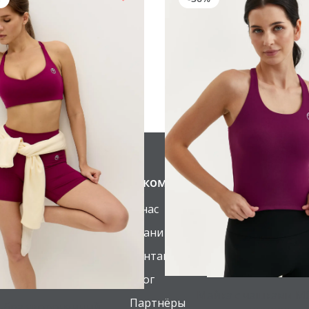
О компании
О нас
Ткани BeSelf
Контакты
Блог
Майка с чашками 
Партнёры
-бра укороченный