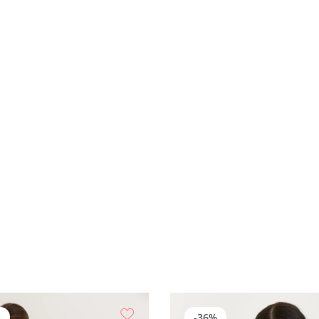
а
-36%