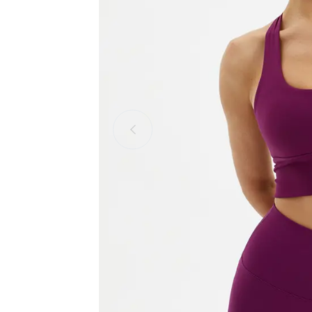
Оплата
Возврат и обмен
Доставка
Ткани BeSelf
Носки
Партнёры
Контакты
Оптовым клиентам
Candy Co
Wave col