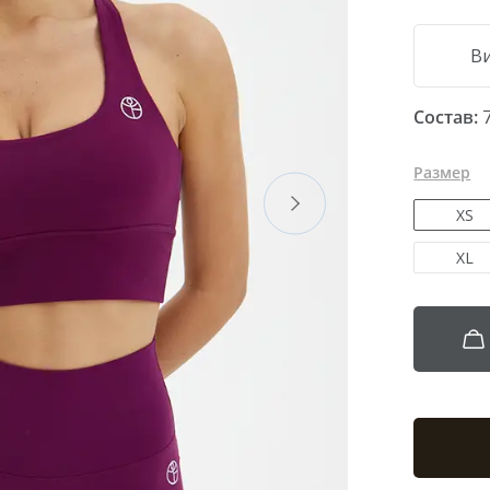
АКСЕССУАРЫ
В
Состав:
Размер
XS
XL
КОЛЛЕКЦИИ
urt
Running Muse
Modal collection
Motion collection
Pulso
lection
Colores collection
Fauna collection
Satin Base collecti