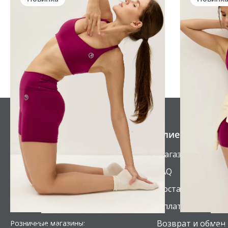
Клиентам
Магазины
FAQ
8 800 201-14-63
Доставка
info@beselfwear.ru
Оплата
Возврат и обмен
Розничные магазины:
Шорты короткие MOTION
Топ