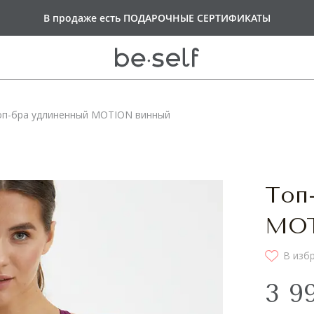
Оплачивайте покупки
В продаже есть
Доставка от 6 000 руб
ПОДАРОЧНЫЕ СЕРТИФИКАТЫ
СПЛИТОМ по 25%
БЕСПЛАТНАЯ
каждые 2 недели
оп-бра удлиненный MOTION винный
ВЕРХ
НИЗ
И
ые бра
Лосины
Топ
Лосины Push-Up
Велосипедки
MOT
 молнии
Шорты
ы
Юбки-шорты
В изб
ы
Платья
ы
3 9