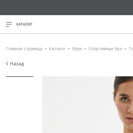
КАТАЛОГ
ВСЕ ТОВАРЫ
Главная страница
Каталог
Верх
Спортивные бра
Т
НОВИНКИ
Назад
Спортивн
РАСПРОДАЖА
Майки
Футболки
ПОДАРОЧНЫЕ
Кофты на
СЕРТИФИКАТЫ
Лонгслив
Кроп-топ
Магазины
Свитшот
Программа лояльности
Платья
О нас