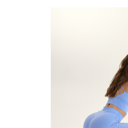
Оплата
Возврат и обмен
Доставка
Ткани BeSelf
Носки
Партнёры
Контакты
Оптовым клиентам
Candy Co
Wave col