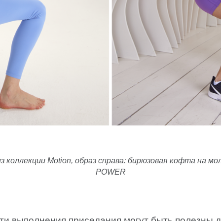
 collection
Lotus collection
Accent collection
Power collection
з коллекции Motion, образ справа: бирюзовая кофта на мо
POWER
сти выполнения приседания могут быть полезны 