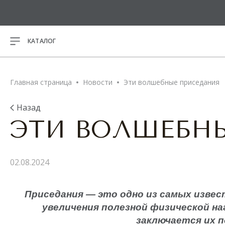
КАТАЛОГ
ВСЕ ТОВАРЫ
Главная страница
Новости
Эти волшебные приседания
НОВИНКИ
Назад
ЭТИ ВОЛШЕБН
Спортивн
РАСПРОДАЖА
Майки
Футболки
ПОДАРОЧНЫЕ
02.08.2024
Кофты на
СЕРТИФИКАТЫ
Лонгслив
Кроп-топ
Приседания
— это одно из самых извес
Магазины
Свитшот
увеличения полезной физической на
Программа лояльности
Платья
заключается их п
О нас