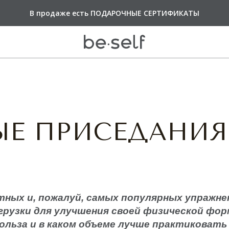
Оплачивайте покупки
В продаже есть
Доставка от 6 000 руб
ПОДАРОЧНЫЕ СЕРТИФИКАТЫ
СПЛИТОМ по 25%
БЕСПЛАТНАЯ
каждые 2 недел
ВЕРХ
НИЗ
И
ЫЕ ПРИСЕДАНИЯ
ые бра
Лосины
Лосины Push-Up
Велосипедки
 молнии
Шорты
ы
Юбки-шорты
ы
Платья
тных и, пожалуй
, самых популярных упражне
ы
грузки для улучшения своей физической форм
ольза и в каком объеме лучше практиковат