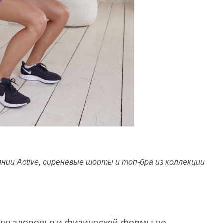
Soft Cover collection
Black edition
лнии Active, сиреневые шорты и топ-бра из коллекции
для здоровья и физической формы по