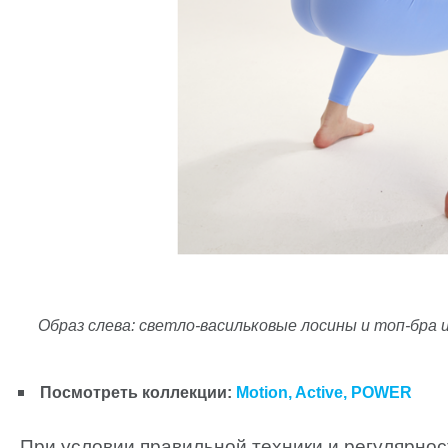
Aquarelle
Образ слева: светл
о-васильковые лосины и топ-бра и
Посмотреть коллекции
:
Motion
,
Active
,
POWER
При условии правильной техники и регулярно