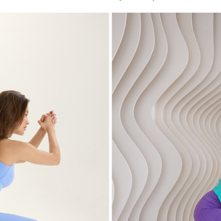
АКСЕССУАРЫ
КОЛЛЕКЦИИ
urt
Running Muse
Modal collection
Motion collection
Pulso
lection
Colores collection
Fauna collection
Satin Base collecti