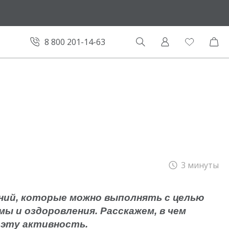
и
8 800 201-14-63
КОРЗИНА
СПОРТИВНЫЙ
СТИЛЬ
того: 0 ₽
Брюки
ПЕРЕЙТИ К ОФОРМЛЕНИЮ
Свитшоты
Футболки
3 минуты
Худи на молнии
Коллекции
ний, которые можно выполнять с целью
ы и оздоровления. Расскажем, в чем
ь эту активность.