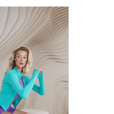
ТИП
ТРЕНИРОВОК
Одежда для фитнеса
Одежда для йоги
Одежда для пилатеса
Одежда для стретчинга
Одежда для бега
Одежда для тенниса
Одежда для бокса
ma collection
Soft Liberty collection
Urban Comfort
on
Viscose collection
Active collection