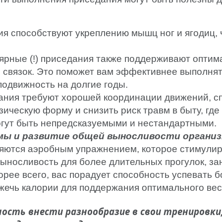
я способствуют укреплению мышц ног и ягодиц, 
ярные (!) приседания также поддерживают опти
 связок. Это поможет вам эффективнее выполнят
подвижность на долгие годы.
ния требуют хорошей координации движений, с
ическую форму и снизить риск травм в быту, гд
огут быть непредсказуемыми и нестандартными.
мы и развитие общей выносливости организ
ляются аэробным упражнением, которое стимулируе
выносливость для более длительных прогулок, за
орее всего, вас порадует способность успевать
ечь калории для поддержания оптимального вес
жность внести разнообразие в свои трениров