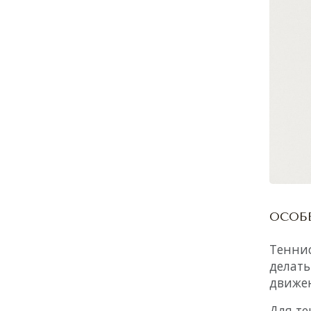
ОСОБ
Теннис
делать
движе
Для те