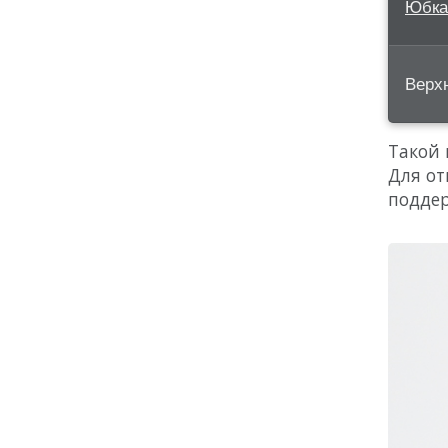
Юбка
Верх
Такой 
Для от
поддер