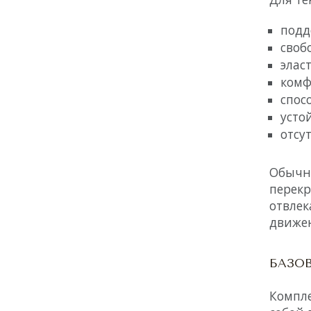
подд
своб
элас
комф
спос
усто
отсу
Обычна
перекр
отвлек
движе
БАЗО
Компле