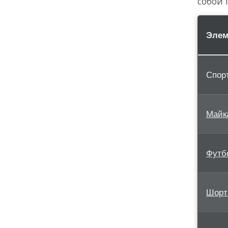
собой 
Элем
Спор
Майк
Футб
Шор