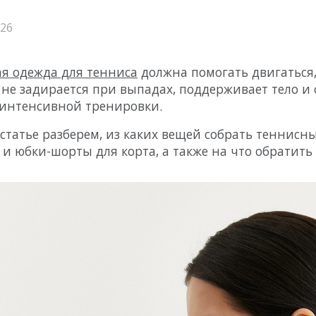
АКСЕССУАРЫ
026
я одежда для тенниса
должна
помогать
двигаться
 не задирается при выпадах, поддерживает тело 
интенсивной тренировки.
 статье разберем, из каких вещей собрать теннисн
и юбки-шорты для корта, а также на что обратить
КОЛЛЕКЦИИ
urt
Running Muse
Modal collection
Motion collection
Pulso
lection
Colores collection
Fauna collection
Satin Base collecti