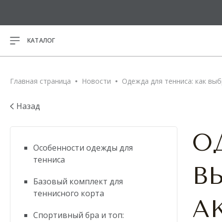
КАТАЛОГ
ВСЕ ТОВАРЫ
Главная страница
Новости
Одежда для тенниса: как вы
НОВИНКИ
Назад
Спортивн
РАСПРОДАЖА
О
Майки
Особенности одежды для
Футболки
ПОДАРОЧНЫЕ
тенниса
Кофты на
СЕРТИФИКАТЫ
В
Лонгслив
Базовый комплект для
Кроп-топ
теннисного корта
Магазины
Свитшот
А
Программа лояльности
Платья
Спортивный бра и топ:
О нас