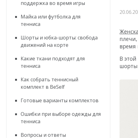
поддержка во время игры
Оплата
20.06.2
Возврат и обмен
Майка или футболка для
Доставка
тенниса
Ткани BeSelf
Носки
Женска
Партнёры
Шорты и юбка-шорты: свобода
плечи,
Контакты
движений на корте
Оптовым клиентам
время 
В этой
Какие ткани подходят для
шорты 
тенниса
Как собрать теннисный
комплект в BeSelf
Готовые варианты комплектов
Ошибки при выборе одежды для
тенниса
Candy Co
Вопросы и ответы
Wave col