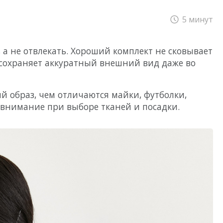
ТИП
ТРЕНИРОВОК
5 минут
Одежда для фитнеса
, а не отвлекать. Хороший комплект не сковывает
Одежда для йоги
и сохраняет аккуратный внешний вид даже во
Одежда для пилатеса
Одежда для стретчинга
ый образ, чем отличаются майки, футболки,
Одежда для бега
 внимание при выборе тканей и посадки.
Одежда для тенниса
Одежда для бокса
ma collection
Soft Liberty collection
Urban Comfort
on
Viscose collection
Active collection