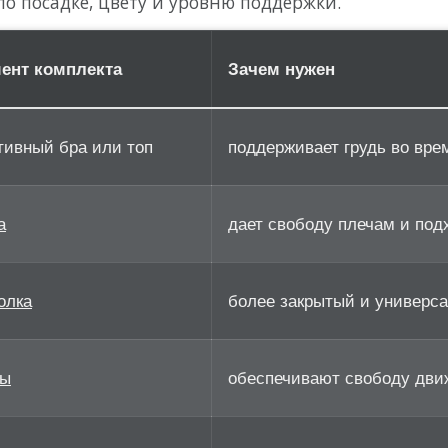
по посадке, цвету и уровню поддержки.
ент комплекта
Зачем нужен
тивный бра или топ
поддерживает грудь во вре
а
дает свободу плечам и под
олка
более закрытый и универс
ты
обеспечивают свободу дви