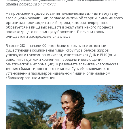
Возврат и обмен
Accent collection
Одежда для пилатеса
статье поговорим о питании.
Power collection
Доставка
Одежда для стретчинга
Soft Cover collection
Ткани BeSelf
На протяжении существования человечества взгляды на эту тему
Black edition
эволюционировали. Так, согласно античной теории, питание всего
Одежда для бега
Партнёры
организма происходит за счёт крови, которая непрерывно
Одежда для тенниса
Контакты
образуется из пищевых веществ в результате некого процесса,
происходящего по принципу брожения. В печени кровь
Оптовым клиентам
Одежда для бокса
очищается и распределяется дальше.
В конце ХIX – начале XX веков были открыты все основные
существующие компоненты пищи, структура белков, жиров,
8 800 201-14-63
углеводов и нуклеиновых кислот, известные как ДНК и РНК (они
выполняют функции хранения, передачи и воплощения
генетической информации). В результате возникла классическая
теория сбалансированного питания. Суть её заключается в
установлении параметров идеальной пищи и оптимальном
сбалансированном питании.