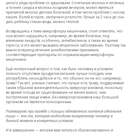
целого ряда проблем со здоровьем. Сочетание молока и печенья,
а точнее сахара и молока поздним вечером, может являться
причиной многих детских болезней, в том числе проблем с носом,
кашля, болей в горле, запоров и усталости. Лучше за 2 часа до сна
дать ребёнку стакан воды, можно тёплой.
Возвращаясь к теме микрофлоры кишечника, стоит отметить, что
она может нарушаться, например, во время болезни, под
влиянием лекарств, особенно, антибиотиков, а также во время
стресса, и это может вызывать вторичное заболевание. Поэтому так
важно в период лечения антибиотиками принимать
соответствующие препараты по нормализации микрофлоры
кишечника.
Ещё интересный вопрос о том, как быть человеку в условиях
полного отсутствия продуктов питания: лучше голодать или
употреблять несъедобное и то, что обычно он не ест, например,
траву? Так вот, ученые считают, что лучше есть траву, поддерживая
таким образом жизнедеятельность микроорганизмов, поскольку
во время голода их существование не менее важно, чем
поступление пищи извне. Без микроорганизмов наш большой
организм не является полноценным.
Резюмируем: при взгляде с позиции адекватного питания идеальная
пища — это та, которая необходима конкретному человеку в
данный момент в конкретных условиях.
И в завершение — желаем вам питаться сбалансированно и