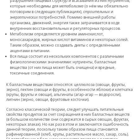
разрушения пищевых структур и всасывания из них нутриентов,
которые необходимы для
метаболизма
(о нём мы обязательно
поговорим в следующих публикациях),
строительных
и
энергетических
потребностей. Помимо внешней работы
организма, движений, энергия также затрачивается в ходе
внутренних восстановительных и регуляторных процессов.
Метаболизм определяется уровнем аминокислот,
моносахаридов, жирных кислот витаминов и некоторых солей.
Таким образом, можно создавать диеты с определёнными
акцентами в питании.
Вся пища состоит из нескольких компонентов с различными
физиологическими значениями: нутриенты, балластные
вещества (от них пища может быть очищена) и вредные,
токсичные соединения.
К балластным веществам относятся: целлюлоза (овощи, фрукты,
зерно), пектин (овощи и фрукты, в особенности яблоки) и клетчатка
(крупы, фрукты и овощи), альгинаты (агар-агар — водоросли),
лигнин (зерно, овощи, фруктовые косточки).
Согласно классической теории, следует улучшать питательные
свойства продуктов за счет сокращения в них балластных веществ
(в большом количестве они содержатся в сырых овощах, фруктах,
некоторых злаках). Но как раз в этом и заключается ошибочность
данной теории, поскольку таким образом пища становится
рафинированной (хлеб, крупы, растительное масло, сахар, соль).