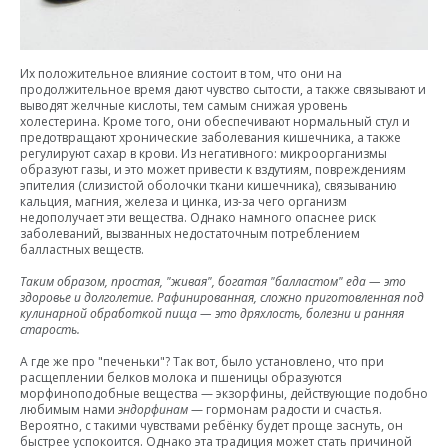
Их положительное влияние состоит в том, что они на
продолжительное время дают чувство сытости, а также связывают и
выводят желчные кислоты, тем самым снижая уровень
холестерина. Кроме того, они обеспечивают нормальный стул и
предотвращают хронические заболевания кишечника, а также
регулируют сахар в крови. Из негативного: микроорганизмы
образуют газы, и это может привести к вздутиям, повреждениям
эпителия (слизистой оболочки ткани кишечника), связыванию
кальция, магния, железа и цинка, из-за чего организм
недополучает эти вещества. Однако намного опаснее риск
заболеваний, вызванных недостаточным потреблением
балластных веществ.
Таким образом, простая, "живая", богатая "балластом" еда — это
здоровье и долголетие. Рафинированная, сложно приготовленная под
кулинарной обработкой пища — это дряхлость, болезни и ранняя
старость.
А где же про "печеньки"? Так вот, было установлено, что при
расщеплении белков молока и пшеницы образуются
морфиноподобные вещества — экзорфины, действующие подобно
любимым нами
эндорфинам
— гормонам радости и счастья.
Вероятно, с такими чувствами ребёнку будет проще заснуть, он
быстрее успокоится. Однако эта традиция может стать причиной