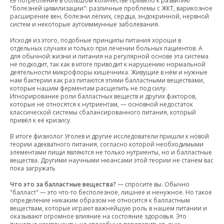
Её потребление в большом количестве привело к развитию
"болезней цивилизации": различные проблемы с ЖКТ, варикозное
расширение вен, болезни лёгких, сердца, эндокринной, нервной
систем и некоторые аутоиммунные заболевания.
Исходя из этого, подобные принципы питания хороши в
отдельных случаях и только при лечении больных пациентов. А
для обычной жизни и питания на регулярной основе эта система
не подходит, так как в итоге приводит к нарушению нормальной
деятельности микрофлоры кишечника. Живущие в нём и нужные
нам бактерии как раз питаются этими балластными веществами,
которые нашим ферментам расщепить не под силу.
Игнорирование роли балластных веществ и других факторов,
которые не относятся к нутриентам, — основной недостаток
классической системы сбалансированного питания, который
привёл к её кризису.
В итоге физиолог Уголев и другие исследователи пришли к новой
теории адекватного питания, согласно которой необходимыми
элементами пищи являются не только нутриенты, но и балластные
вещества. Другими научными нюансами этой теории не станем вас
пока загружать
Что это за балластные вещества?
— спросите вы. Обычно
"балласт" — это что-то бесполезное, лишнее и ненужное. Но такое
определение никаким образом не относится к балластным
веществам, которые играют важнейшую роль в нашем питании и
оказывают огромное влияние на состояние здоровья. Это